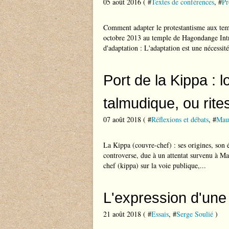
05 août 2016 ( #
Textes de conférences
, #
Pr
Comment adapter le protestantisme aux te
octobre 2013 au temple de Hagondange Intr
d'adaptation : L'adaptation est une nécessité
Port de la Kippa : l
talmudique, ou rit
07 août 2018 ( #
Réflexions et débats
, #
Mau
La Kippa (couvre-chef) : ses origines, son é
controverse, due à un attentat survenu à Ma
chef (kippa) sur la voie publique,...
L'expression d'une
21 août 2018 ( #
Essais
, #
Serge Soulié
)