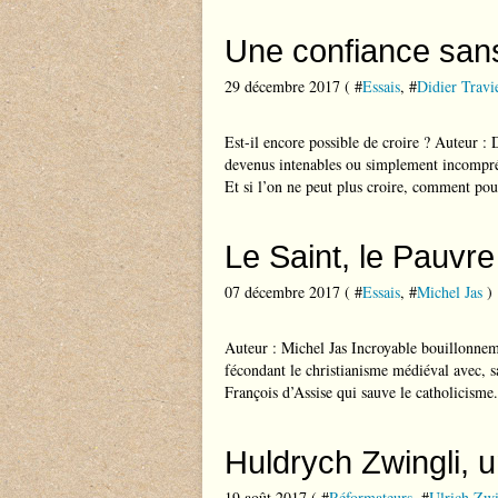
Une confiance sans 
29 décembre 2017 ( #
Essais
, #
Didier Travi
Est-il encore possible de croire ? Auteur : 
devenus intenables ou simplement incompré
Et si l’on ne peut plus croire, comment pour
Le Saint, le Pauvre
07 décembre 2017 ( #
Essais
, #
Michel Jas
)
Auteur : Michel Jas Incroyable bouillonnem
fécondant le christianisme médiéval avec, s
François d’Assise qui sauve le catholicisme.
Huldrych Zwingli, 
19 août 2017 ( #
Réformateurs
, #
Ulrich Zwi