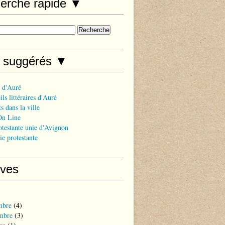
erche rapide ▼
s suggérés ▼
 d'Auré
ls littéraires d'Auré
s dans la ville
On Line
otestante unie d'Avignon
ie protestante
ives
mbre
(4)
mbre
(3)