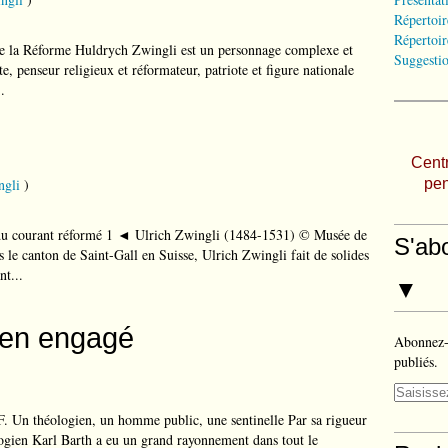
Répertoir
Répertoir
e la Réforme Huldrych Zwingli est un personnage complexe et
Suggestio
, penseur religieux et réformateur, patriote et figure nationale
.
Centr
ngli
)
pen
du courant réformé 1 ◄ Ulrich Zwingli (1484-1531) © Musée de
S'ab
le canton de Saint-Gall en Suisse, Ulrich Zwingli fait de solides
nt...
▼
gien engagé
Abonnez-v
publiés.
. Un théologien, un homme public, une sentinelle Par sa rigueur
logien Karl Barth a eu un grand rayonnement dans tout le