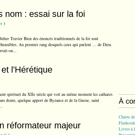
nom : essai sur la foi
er
)
Didier Travier Bien des énoncés traditionnels de la foi sont
hensibles. Au premier rang desquels ceux qui parlent … de Dieu.
rait-on...
 et l’Hérétique
ent spirituel du XIIe siècle qui voit au même moment les cathares
À co
ans doute, quelque apport de Byzance et de la Gnose, saint
..
Charte de
Flashcode
un réformateur majeur
Livres à l
ngli
)
Présentat