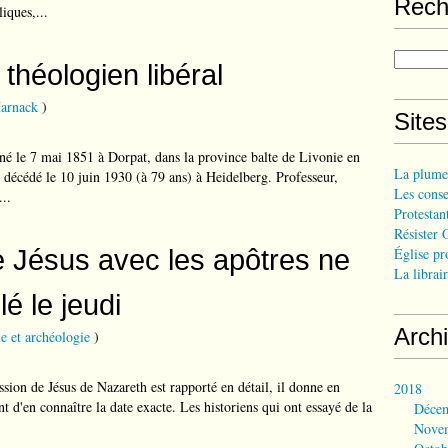
Rech
iques,...
théologien libéral
arnack
)
Site
é le 7 mai 1851 à Dorpat, dans la province balte de Livonie en
La plume
t décédé le 10 juin 1930 (à 79 ans) à Heidelberg. Professeur,
Les consei
..
Protestant
Résister 
e Jésus avec les apôtres ne
Église pr
La librair
é le jeudi
Arch
e et archéologie
)
assion de Jésus de Nazareth est rapporté en détail, il donne en
2018
 d'en connaître la date exacte. Les historiens qui ont essayé de la
Déce
Nove