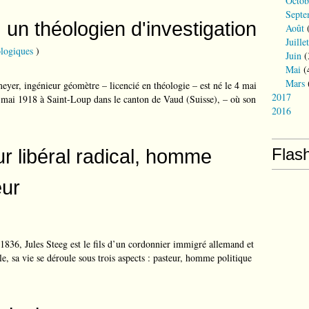
Octob
Septe
 un théologien d'investigation
Août
(
Juillet
logiques
)
Juin
(
Mai
(
Mars
eyer, ingénieur géomètre – licencié en théologie – est né le 4 mai
2017
 mai 1918 à Saint-Loup dans le canton de Vaud (Suisse), – où son
2016
r libéral radical, homme
Flas
eur
)
1836, Jules Steeg est le fils d’un cordonnier immigré allemand et
e, sa vie se déroule sous trois aspects : pasteur, homme politique