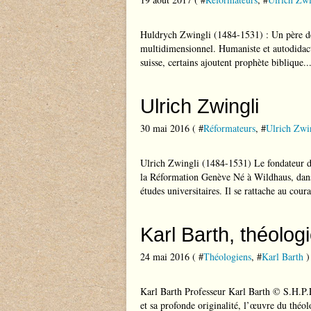
Huldrych Zwingli (1484-1531) : Un père d
multidimensionnel. Humaniste et autodidacte
suisse, certains ajoutent prophète biblique...
Ulrich Zwingli
30 mai 2016 ( #
Réformateurs
, #
Ulrich Zwi
Ulrich Zwingli (1484-1531) Le fondateur 
la Réformation Genève Né à Wildhaus, dans 
études universitaires. Il se rattache au coura
Karl Barth, théolo
24 mai 2016 ( #
Théologiens
, #
Karl Barth
)
Karl Barth Professeur Karl Barth © S.H.P.F
et sa profonde originalité, l’œuvre du théo