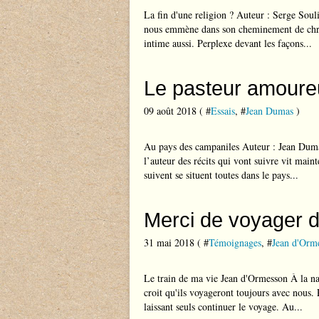
La fin d'une religion ? Auteur : Serge Souli
nous emmène dans son cheminement de chréti
intime aussi. Perplexe devant les façons...
Le pasteur amoure
09 août 2018 ( #
Essais
, #
Jean Dumas
)
Au pays des campaniles Auteur : Jean Dumas
l’auteur des récits qui vont suivre vit maint
suivent se situent toutes dans le pays...
Merci de voyager d
31 mai 2018 ( #
Témoignages
, #
Jean d'Orm
Le train de ma vie Jean d'Ormesson À la na
croit qu'ils voyageront toujours avec nous. 
laissant seuls continuer le voyage. Au...