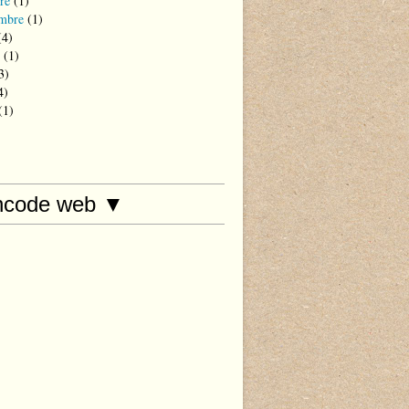
re
(1)
mbre
(1)
4)
(1)
3)
4)
(1)
hcode web ▼