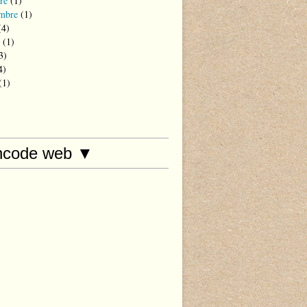
re
(1)
mbre
(1)
4)
(1)
3)
4)
(1)
hcode web ▼