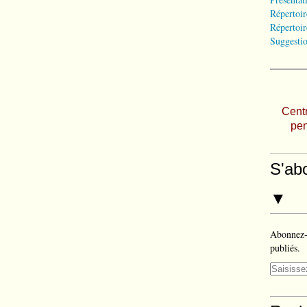
Répertoir
Répertoir
Suggestio
Centr
pen
S'ab
▼
Abonnez-v
publiés.