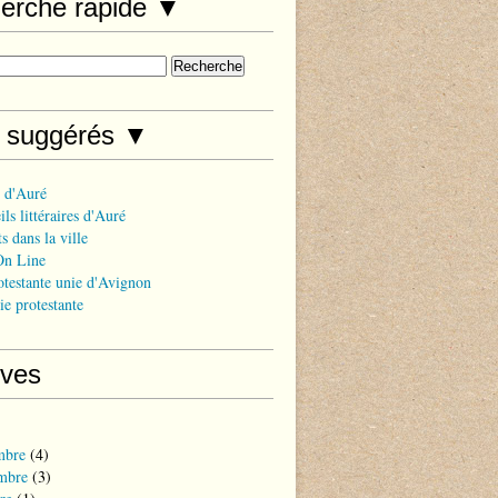
erche rapide ▼
s suggérés ▼
 d'Auré
ls littéraires d'Auré
s dans la ville
On Line
otestante unie d'Avignon
ie protestante
ives
mbre
(4)
mbre
(3)