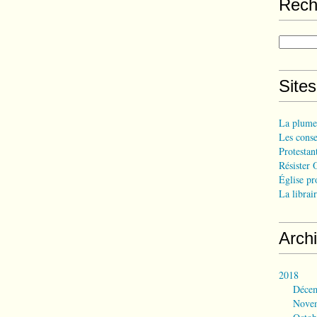
Rech
Site
La plume
Les consei
Protestant
Résister 
Église pr
La librair
Arch
2018
Déce
Nove