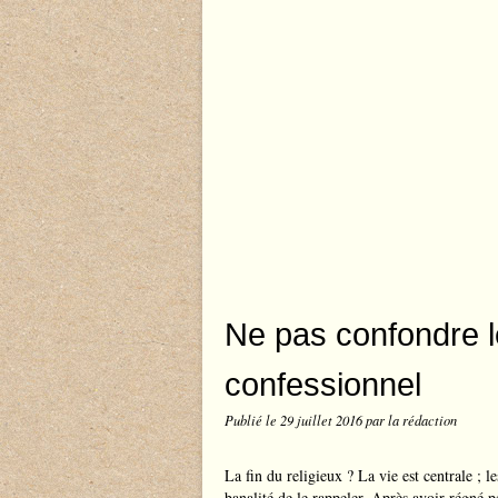
Ne pas confondre le
confessionnel
Publié le
29 juillet 2016
par la rédaction
La fin du religieux ? La vie est centrale ; l
banalité de le rappeler. Après avoir régné pe