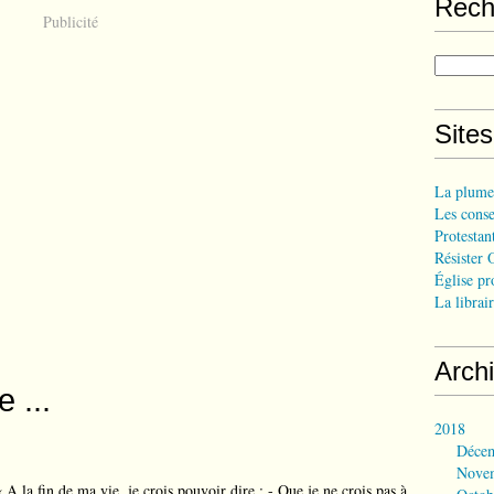
Rech
Publicité
Site
La plume
Les consei
Protestant
Résister 
Église pr
La librair
Arch
 ...
2018
Déce
Nove
« A la fin de ma vie, je crois pouvoir dire : - Que je ne crois pas à