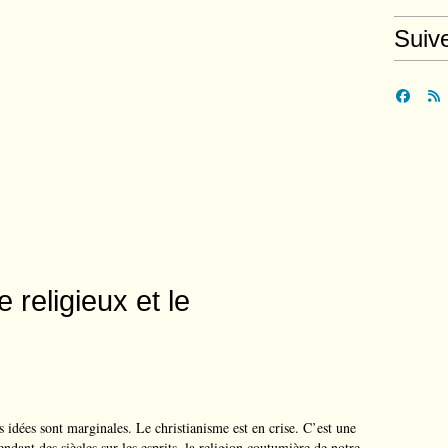
Suiv
 religieux et le
es idées sont marginales. Le christianisme est en crise. C’est une
ndant des siècles sur les esprits, la religion coutumière de notre