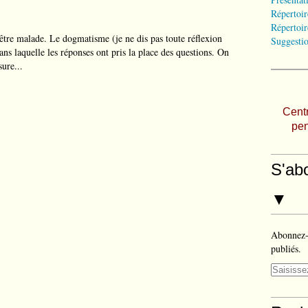
Répertoir
Répertoir
 être malade. Le dogmatisme (je ne dis pas toute réflexion
Suggestio
ns laquelle les réponses ont pris la place des questions. On
sure...
Centr
pen
S'ab
▼
Abonnez-v
publiés.