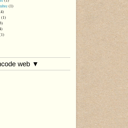
re
(1)
mbre
(1)
4)
(1)
3)
4)
(1)
hcode web ▼