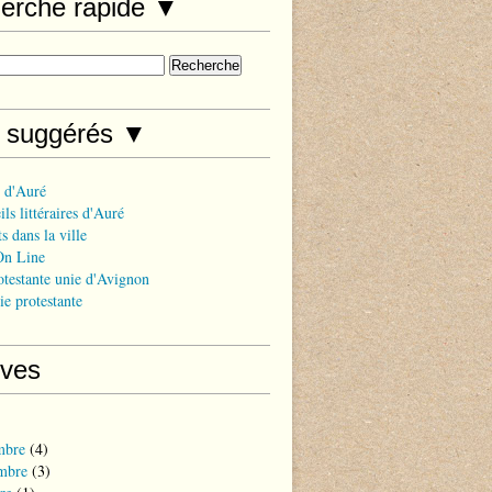
erche rapide ▼
s suggérés ▼
 d'Auré
ls littéraires d'Auré
s dans la ville
On Line
otestante unie d'Avignon
ie protestante
ives
mbre
(4)
mbre
(3)