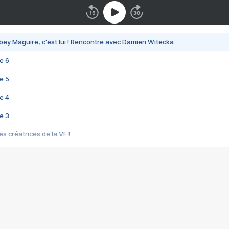
bey Maguire, c'est lui ! Rencontre avec Damien Witecka
e 6
e 5
e 4
e 3
s créatrices de la VF !
e 2
e 1
e Mektoub My Love arrive enfin ! Rencontre avec Shaïn Boumedine et Sal
i : après Toni en famille
elle réalise le bouleversant Dites lui que je l'aime