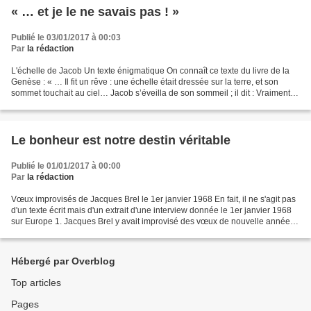
« … et je le ne savais pas ! »
Publié le 03/01/2017 à 00:03
Par
la rédaction
L'échelle de Jacob Un texte énigmatique On connaît ce texte du livre de la
Genèse : « … Il fit un rêve : une échelle était dressée sur la terre, et son
sommet touchait au ciel… Jacob s’éveilla de son sommeil ; il dit : Vraiment le
Seigneur est en ce lieu,...
Le bonheur est notre destin véritable
Publié le 01/01/2017 à 00:00
Par
la rédaction
Vœux improvisés de Jacques Brel le 1er janvier 1968 En fait, il ne s'agit pas
d'un texte écrit mais d'un extrait d'une interview donnée le 1er janvier 1968
sur Europe 1. Jacques Brel y avait improvisé des vœux de nouvelle année.
Voici le texte comme il...
Hébergé par Overblog
Top articles
Pages