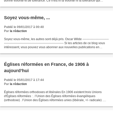
bonne volonté et de tolérance. Ce n'est ni la volonté ni la tolérance qui
sauveront le monde, mais plutôt la...
Soyez vous-même, ...
Publié le 09/01/2017 à 00:40
Par
la rédaction
Soyez vous-même, les autres sont déjà pris. Oscar Wilde --------------------------
----------------------------------------------------------- Si les articles de ce blog vous
intéressent, vous pouvez vous abonner aux nouvelles publications en
inscrivant...
Églises réformées en France, de 1906 à
aujourd’hui
Publié le 05/01/2017 à 17:44
Par
la rédaction
Églises réformées orthodoxes et libérales En 1906 existent trois Unions
d'Églises réformées : . l’Union des Églises réformées évangéliques
(orthodoxe) . l’Union des Églises réformées unies (libérale, +/- radicale) .
l’Union nationale des Églises réformées...