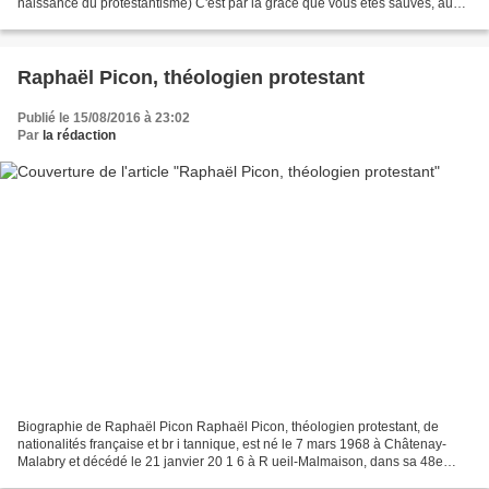
naissance du protestantisme) C'est par la grâce que vous êtes sauvés, au
moyen de la foi. Cela ne vient pas...
Raphaël Picon, théologien protestant
Publié le 15/08/2016 à 23:02
Par
la rédaction
Biographie de Raphaël Picon Raphaël Picon, théologien protestant, de
nationalités française et br i tannique, est né le 7 mars 1968 à Châtenay-
Malabry et décédé le 21 janvier 20 1 6 à R ueil-Malmaison, dans sa 48e
année. Avec le décès de Raphaël Picon,...