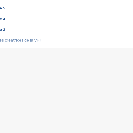
e 5
e 4
e 3
s créatrices de la VF !
e 2
e 1
e Mektoub My Love arrive enfin ! Rencontre avec Shaïn Boumedine et Sal
i : après Toni en famille
elle réalise le bouleversant Dites lui que je l'aime
ais ! Rencontre autour de Vie privée de Rebecca Zlotowski
 de Marguerite, Grave... Rencontre avec Ella Rumpf
 Les Rêveurs, un film intime sur la santé mentale