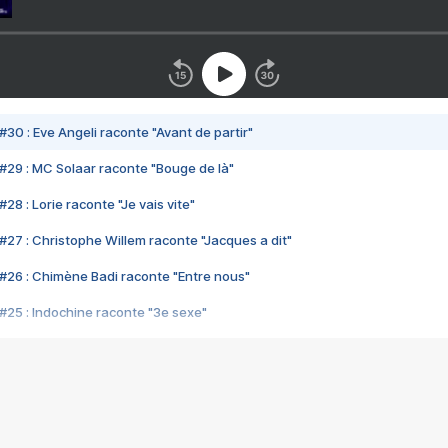
#30 : Eve Angeli raconte "Avant de partir"
#29 : MC Solaar raconte "Bouge de là"
28 : Lorie raconte "Je vais vite"
#27 : Christophe Willem raconte "Jacques a dit"
#26 : Chimène Badi raconte "Entre nous"
#25 : Indochine raconte "3e sexe"
#24 : Zaho raconte "C'est chelou"
#23 : Patrick Bruel raconte "Au café des délices"
#22 : Kyo raconte "Le chemin"