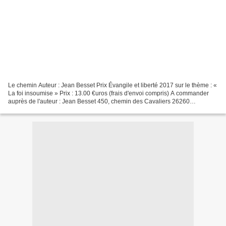
Le chemin Auteur : Jean Besset Prix Évangile et liberté 2017 sur le thème : «
La foi insoumise » Prix : 13.00 €uros (frais d'envoi compris) A commander
auprès de l'auteur : Jean Besset 450, chemin des Cavaliers 26260
Charmes-sur-Herbasse jean.besset.026@orange.fr...