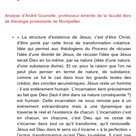
Analyse d'
André Gounelle,
professeur émérite de la faculté libre
de théologie protestante de Montpellier
:
« La structure d'existence de Jésus, c'est d'être Christ,
d'être porté par cette force de transformation créatrice.
Idée qui permet aux théologiens du
Process
de récuser
l'idée d'une divinité de Jésus, de récuser l'idée que Jésus
serait Dieu en lui-même, par sa nature (idée d'une nature,
d'une substance divine). Et ce, pour la raison que l'on ne
peut plus penser en terme de nature, de substance,
comme ce fut le cas dans tous les grands textes des
crédos, des conciles œcuméniques. Jésus reste un homme
; il est entièrement humain. L'incarnation tient précisément
au fait que Dieu (faut-il dire dans sa nature conséquente ?)
est humain. Cette incarnation ne nous renvoie pas à un
événement extraordinaire mais à une dynamique qui
traverse le réel et l'existence de chacun. L'incarnation c'est
en chacun, en chacune, c'est Dieu qui ne cesse de
s'incarner dans tout ce qu'il transforme, qu'il renouvelle.
Jésus est Dieu dans le sens où il incarne « à la perfection »
l'action transformatrice qu'est Dieu lui-même. Il n'est pas