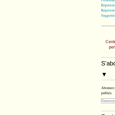
Répertoir
Répertoir
Suggestio
Centr
pen
S'ab
▼
Abonnez-v
publiés.