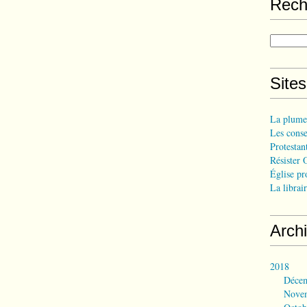
Rech
Site
La plume
Les consei
Protestant
Résister 
Église pr
La librair
Arch
2018
Déce
Nove