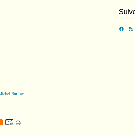
Suiv
Michel Barlow
0