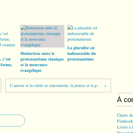
La pluralité est
Distinction entre le
indissociable du
, c’est
protestantisme classique
protestantisme
a forme,
et la mouvance
évangélique
L’amour et la vérité se rencontrent, la justice et la paix s’embrassent
À co
Charte de
Flashcode
Livres à l
Présentat