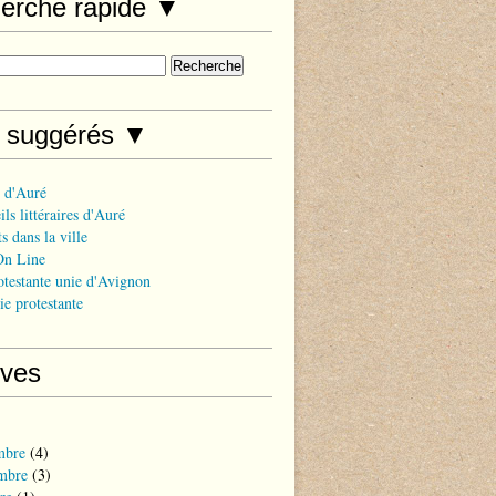
erche rapide ▼
s suggérés ▼
 d'Auré
ls littéraires d'Auré
s dans la ville
On Line
otestante unie d'Avignon
ie protestante
ives
mbre
(4)
mbre
(3)