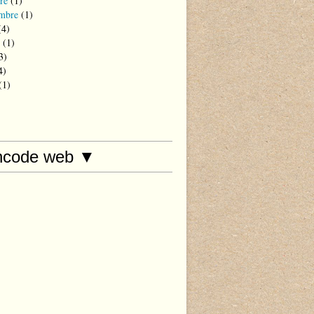
re
(1)
mbre
(1)
4)
(1)
3)
4)
(1)
hcode web ▼