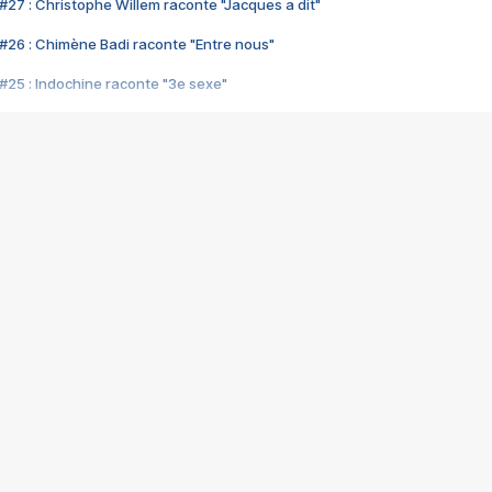
#27 : Christophe Willem raconte "Jacques a dit"
#26 : Chimène Badi raconte "Entre nous"
#25 : Indochine raconte "3e sexe"
#24 : Zaho raconte "C'est chelou"
#23 : Patrick Bruel raconte "Au café des délices"
#22 : Kyo raconte "Le chemin"
#21 : Nolwenn Leroy raconte "Cassé"
#20 : Patrick Hernandez raconte "Born to be alive"
#19 : Lorie raconte "Près de moi"
#18 : Michael Jones raconte "A nos actes manqués" (avec Jean-Jacque
#17 : Khaled raconte "Aïcha"
#16 : Corneille raconte "Parce qu'on vient de loin"
#15 : Indochine raconte "L'aventurier"