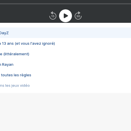
 DayZ
 a 13 ans (et vous l'avez ignoré)
e (littéralement)
im Rayan
 toutes les règles
s les jeux vidéo
us choquant de Rockstar ? - Le scandale BULLY
e plus moche de Steam
du RÊVE tourne au CAUCHEMAR
pendant 8 heures