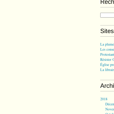
Rech
Site
La plume
Les consei
Protestant
Résister 
Église pr
La librair
Arch
2018
Déce
Nove