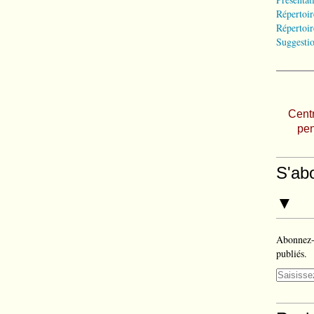
Répertoir
Répertoir
Suggestio
Centr
pen
S'ab
▼
Abonnez-v
publiés.