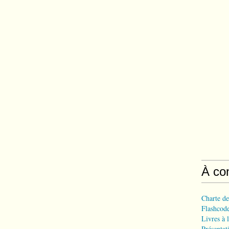
À co
Charte de
Flashcode
Livres à l
Présentat