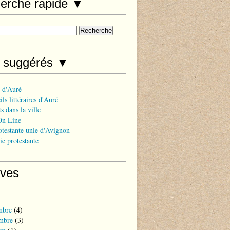
erche rapide ▼
s suggérés ▼
 d'Auré
ls littéraires d'Auré
s dans la ville
On Line
otestante unie d'Avignon
ie protestante
ives
mbre
(4)
mbre
(3)