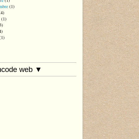
re
(1)
mbre
(1)
4)
(1)
3)
4)
(1)
hcode web ▼