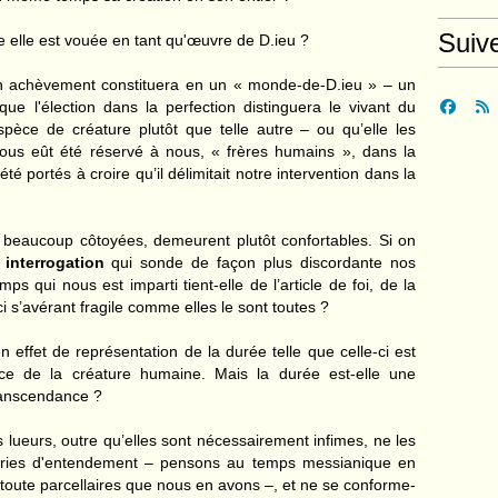
Suiv
lle elle est vouée en tant qu'œuvre de D.ieu ?
on achèvement constituera en un « monde-de-D.ieu » – un
ue l'élection dans la perfection distinguera le vivant du
espèce de créature plutôt que telle autre – ou qu’elle les
 nous eût été réservé à nous, « frères humains », dans la
é portés à croire qu’il délimitait notre intervention dans la
é beaucoup côtoyées, demeurent plutôt confortables. Si on
interrogation
qui sonde de façon plus discordante nos
s qui nous est imparti tient-elle de l’article de foi, de la
i s’avérant fragile comme elles le sont toutes ?
effet de représentation de la durée telle que celle-ci est
ience de la créature humaine. Mais la durée est-elle une
transcendance ?
lueurs, outre qu’elles sont nécessairement infimes, ne les
gories d'entendement – pensons au temps messianique en
toute parcellaires que nous en avons –, et ne se conforme-