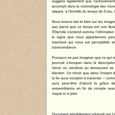
suggère également que l'achèvement 
accompli dans la cosmologie des mond
séparé, à l'échelle du temps de D.ieu, l
Nous butons bel et bien sur les image
pas parce que ce temps est une illusio
l’Éternité s’entend comme l’infirmation
le signe que nous appartenons paral
inachevé qui nous est perceptible et
transcendance.
Pourquoi ne pas imaginer que ce qui 
pourrait s’évoquer dans la descripti
miroir où viendrait au demeurant se
élection. Un miroir que dans l’instant 
la foi aura vocation à traverser – comm
aura peut-être d’abord la grâce de
ressemblance en fin de compte avec 
risqué ici à jeter.
Document aimablement adressé par l'a