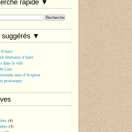
erche rapide ▼
s suggérés ▼
 d'Auré
ls littéraires d'Auré
s dans la ville
On Line
otestante unie d'Avignon
ie protestante
ives
mbre
(4)
mbre
(3)