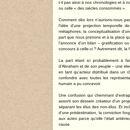
t-il pas ainsi à nos chronologies et à n
ou celle « des siècles consommés ».
Comment dès lors n'aurions-nous pas t
l'idée d'une projection temporelle 
métaphores, la conceptualisation d’u
part que nous prenons et à la place q
l’annonce d'un bilan – gratification 
concours à celle-ci ? Autrement dit, la 
La part étant ici probablement à fa
d'Abraham et de son peuple – une électi
en tant qu'acteur distribué dans un r
confondre avec toutes les représentat
humain a pu concevoir.
Une confusion qui cheminant d'extrapo
assorti son dessein créateur d'un proj
séparant les élus des non-élus. Et incl
d'une prédestination, la conviction fo
aux actes parce qu’elle l’était antér
cause.