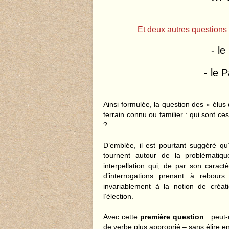
Et deux autres questions 
- le
- le 
Ainsi formulée, la question des « élus
terrain connu ou familier : qui sont ces
?
D’emblée, il est pourtant suggéré qu
tournent autour de la problématiq
interpellation qui, de par son cara
d’interrogations prenant à rebour
invariablement à la notion de créat
l’élection.
Avec cette
première question
: peut-
de verbe plus approprié – sans élire 