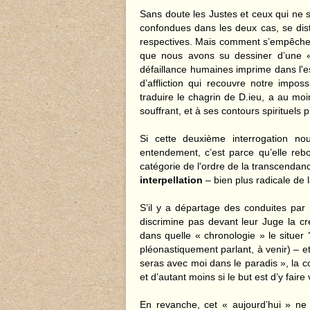
Sans doute les Justes et ceux qui ne s
confondues dans les deux cas, se disti
respectives. Mais comment s’empêcher
que nous avons su dessiner d’une « a
défaillance humaines imprime dans l'e
d’affliction qui recouvre notre impo
traduire le chagrin de D.ieu, a au moi
souffrant, et à ses contours spirituels p
Si cette deuxième interrogation nou
entendement, c’est parce qu’elle rebon
catégorie de l'ordre de la transcenda
interpellation
– bien plus radicale de l
S’il y a départage des conduites par
discrimine pas devant leur Juge la cré
dans quelle « chronologie » le situer
pléonastiquement parlant, à venir) – et
seras avec moi dans le paradis », la c
et d’autant moins si le but est d’y fair
En revanche, cet « aujourd’hui » ne 