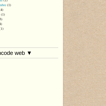
re
(1)
mbre
(1)
4)
(1)
3)
4)
(1)
hcode web ▼