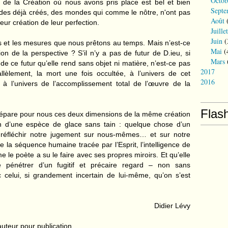
Octob
de la Création où nous avons pris place est bel et bien
Septe
es déjà créés, des mondes qui comme le nôtre, n'ont pas
Août
(
eur création de leur perfection.
Juillet
Juin
(
s et les mesures que nous prêtons au temps. Mais n’est-ce
Mai
(
n de la perspective ? S’il n’y a pas de futur de D.ieu, si
Mars
 de ce futur qu’elle rend sans objet ni matière, n’est-ce pas
2017
lèlement, la mort une fois occultée, à l’univers de cet
2016
 à l’univers de l’accomplissement total de l’œuvre de la
Flas
sépare pour nous ces deux dimensions de la même création
on d’une espèce de glace sans tain : quelque chose d’un
 réfléchir notre jugement sur nous-mêmes… et sur notre
de la séquence humaine tracée par l’Esprit, l’intelligence de
e le poète a su le faire avec ses propres miroirs. Et qu’elle
 pénétrer d’un fugitif et précaire regard – non sans
celui, si grandement incertain de lui-même, qu’on s’est
Didier Lévy
uteur pour publication