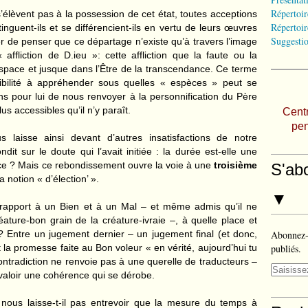
Répertoir
’élèvent pas à la possession de cet état, toutes acceptions
Répertoir
nguent-ils et se différencient-ils en vertu de leurs œuvres
Suggestio
 de penser que ce départage n’existe qu’à travers l’image
ffliction de D.ieu »: cette affliction que la faute ou la
space et jusque dans l’Être de la transcendance. Ce terme
ssibilité à appréhender sous quelles « espèces » peut se
ns pour lui de nous renvoyer à la personnification du Père
lus accessibles qu’il n’y paraît.
Centr
pen
s laisse ainsi devant d’autres insatisfactions de notre
dit sur le doute qui l’avait initiée : la durée est-elle une
nce ? Mais ce rebondissement ouvre la voie à une
troisième
S'ab
a notion « d’élection’ ».
▼
 rapport à un Bien et à un Mal – et même admis qu’il ne
ature-bon grain de la créature-ivraie –, à quelle place et
 ? Entre un jugement dernier – un jugement final (et donc,
Abonnez-v
 la promesse faite au Bon voleur « en vérité, aujourd’hui tu
publiés.
ontradiction ne renvoie pas à une querelle de traducteurs –
e valoir une cohérence qui se dérobe.
nous laisse-t-il pas entrevoir que la mesure du temps à