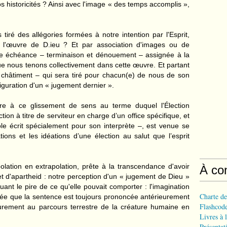
os historicités ? Ainsi avec l'image « des temps accomplis »,
iré des allégories formées à notre intention par l'Esprit,
de l'œuvre de D.ieu ? Et par association d'images ou de
ne échéance – terminaison et dénouement – assignée à la
ue nous tenons collectivement dans cette œuvre. Et partant
ou châtiment – qui sera tiré pour chacun(e) de nous de son
figuration d'un « jugement dernier ».
ire à ce glissement de sens au terme duquel l'Élection
on à titre de serviteur en charge d’un office spécifique, et
ôle écrit spécialement pour son interprète –, est venue se
ions et les idéations d’une élection au salut que l’esprit
lation en extrapolation, prête à la transcendance d'avoir
À co
et d'apartheid : notre perception d'un « jugement de Dieu »
uant le pire de ce qu'elle pouvait comporter : l'imagination
Charte de
rgée que la sentence est toujours prononcée antérieurement
Flashcode
ieurement au parcours terrestre de la créature humaine en
Livres à l
Présentat