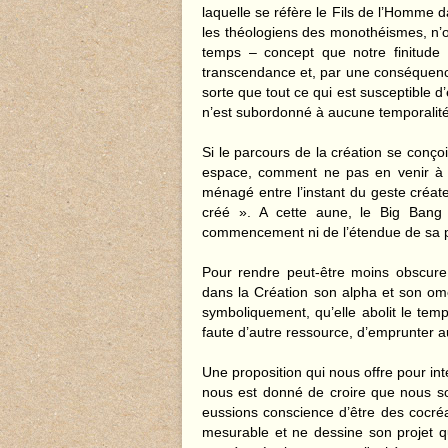
laquelle se réfère le Fils de l’Homme d
les théologiens des monothéismes, n’o
temps – concept que notre finitude
transcendance et, par une conséquence 
sorte que tout ce qui est susceptible 
n’est subordonné à aucune temporalité 
Si le parcours de la création se conço
espace, comment ne pas en venir à e
ménagé entre l’instant du geste créat
créé ». A cette aune, le Big Bang
commencement ni de l’étendue de sa p
Pour rendre peut-être moins obscure l
dans la Création son alpha et son om
symboliquement, qu’elle abolit le temps
faute d’autre ressource, d’emprunter a
Une proposition qui nous offre pour int
nous est donné de croire que nous s
eussions conscience d’être des cocré
mesurable et ne dessine son projet qu