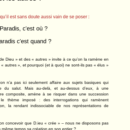
qu’il est sans doute aussi vain de se poser :
 Paradis, c'est où ?
Paradis c'est quand ?
 de Dieu » et des « autres » invite à ce qu’on la ramène en
 « autres », et pourquoi (et à quoi) ne sont-ils pas « élus »
’on n’a pas ici seulement affaire aux sujets basiques qui
ue du salut. Mais au-delà, et au-dessus d’eux, à une
ctère composite, amène à se risquer dans une succession
s le thème imposé : des interrogations qui ramènent
ion, la rendant indissociable de nos représentations de
on concevoir que D.ieu « crée » – nous ne disposons pas
en même temps sa création en son entier ?