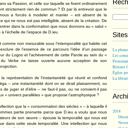
Rech
ans sa Passion, et celle sur laquelle se fixent ordinairement
nt strictement rien de commun ? Et par là entrevoir que le
 nous a forcés à modeler et manier – est absent de la
qui ne nous est pas intelligible, absent de la création. De
d’entrer dans la conformation que nous donnons au « salut »
à l’échelle de l’espace de D.ieu.
Site
it comme non mesurable sous l’intemporalité qui habite cet
xclure de l’essence de ce parcours l’idée d’un passage
La plume
eur du Logos et l'achèvement de cette Parole au sein du «
Les consei
 du Verbe ne laisse ouverte aucune acception de son
Protestant
rojection.
Résister 
Église pr
a représentation de l'instantanéité qui réunit et confond
La librair
éga – une instantanéité dont on se dirait plaisamment, ou
 de juger et d'élire – ne faut-il pas, ou ne convient-il pas
Arch
ux « univers parallèles » que propose l'astrophysique ?
ellection que la « consommation des siècles » – à laquelle il
2018
ommes partie prenante parce que D.ieu a voulu que nous
Déce
ateurs de son œuvre – épouse la temporalité qui nous est
Nove
e dans cette seule temporalité. Une intellection qui nous