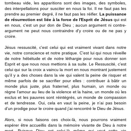
tombeau vide, les apparitions sont des images, des symboles,
des interpellations pour susciter en nous la foi. Il ne faut pas les
prendre au premier degré, il ne faut pas les réifier.
La puissance
de résurrection est liée à la force de l'Esprit de Jésus
qui est
en nous, c'est un pur don de Dieu ; aucun argument ni contre-
argument ne peut nous contraindre d'y croire ou de ne pas y
croire.
Jésus ressuscité, c'est celui qui est vraiment vivant dans notre
vie, notre conscience et notre pratique. C'est lui qui nous réveille
de notre hébétude et de notre léthargie pour nous donner son
Esprit et que nous nous mettions à sa suite. Le Ressuscité, c'est
celui qui sur la croix a vaincu la mort en nous montrant justement
qu'il y a des choses dans la vie qui valent la peine de risquer et
même parfois de se sacrifier pour elles : contribuer à bâtir un
monde plus juste, plus fraternel, plus humain, un monde ou
règne l'amour au lieu de la violence et la haine, un monde où les
exclus et les pauvres sont réintégrés, un monde de compassion
et de tendresse. Oui, cela en vaut la peine, je n’ai pas besoin
d’un prodige pour le croire quand j’ai rencontré le Dieu de Jésus.
Alors, si nous faisons ces choix-là, nous pourrons vraiment
espérer être accueillis dans la mémoire vivante de Dieu à notre
mort. Puisque Dieu est celui-là même qui veut cette vie