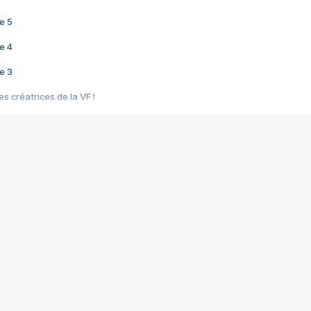
e 5
e 4
e 3
s créatrices de la VF !
e 2
e 1
e Mektoub My Love arrive enfin ! Rencontre avec Shaïn Boumedine et Sal
i : après Toni en famille
elle réalise le bouleversant Dites lui que je l'aime
ais ! Rencontre autour de Vie privée de Rebecca Zlotowski
 de Marguerite, Grave... Rencontre avec Ella Rumpf
 Les Rêveurs, un film intime sur la santé mentale