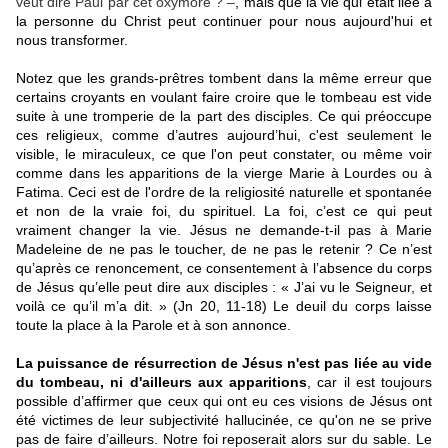
veut dire Paul par cet oxymore ? –
, mais que la vie qui était liée à
la personne du Christ peut continuer pour nous aujourd'hui et
nous transformer.
Notez que les grands-prêtres tombent dans la même erreur que
certains croyants en voulant faire croire que le tombeau est vide
suite à une tromperie de la part des disciples. Ce qui préoccupe
ces religieux, comme d’autres aujourd’hui, c'est seulement le
visible, le miraculeux, ce que l'on peut constater, ou même voir
comme dans les apparitions de la vierge Marie à Lourdes ou à
Fatima. Ceci est de l'ordre de la religiosité naturelle et spontanée
et non de la vraie foi, du spirituel. La foi, c’est ce qui peut
vraiment changer la vie. Jésus ne demande-t-il pas à Marie
Madeleine de ne pas le toucher, de ne pas le retenir ? Ce n’est
qu’après ce renoncement, ce consentement à l’absence du corps
de Jésus qu’elle peut dire aux disciples : « J’ai vu le Seigneur, et
voilà ce qu’il m’a dit. » (Jn 20, 11-18) Le deuil du corps laisse
toute la place à la Parole et à son annonce.
La puissance de résurrection de Jésus n'est pas liée au vide
du tombeau, ni d'ailleurs aux apparitions
, car il est toujours
possible d’affirmer que ceux qui ont eu ces visions de Jésus ont
été victimes de leur subjectivité hallucinée, ce qu'on ne se prive
pas de faire d’ailleurs. Notre foi reposerait alors sur du sable. Le