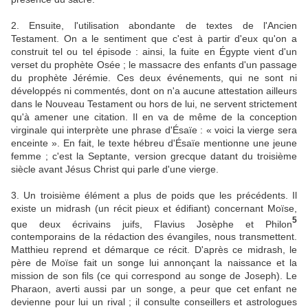
2. Ensuite, l'utilisation abondante de textes de l'Ancien
Testament. On a le sentiment que c'est à partir d'eux qu'on a
construit tel ou tel épisode : ainsi, la fuite en Égypte vient d'un
verset du prophète Osée ; le massacre des enfants d'un passage
du prophète Jérémie. Ces deux événements, qui ne sont ni
développés ni commentés, dont on n'a aucune attestation ailleurs
dans le Nouveau Testament ou hors de lui, ne servent strictement
qu'à amener une citation. Il en va de même de la conception
virginale qui interprète une phrase d'Ésaïe : « voici la vierge sera
enceinte ». En fait, le texte hébreu d'Ésaïe mentionne une jeune
femme ; c'est la Septante, version grecque datant du troisième
siècle avant Jésus Christ qui parle d'une vierge.
3. Un troisième élément a plus de poids que les précédents. Il
existe un midrash (un récit pieux et édifiant) concernant Moïse,
5
que deux écrivains juifs, Flavius Josèphe et Philon
contemporains de la rédaction des évangiles, nous transmettent.
Matthieu reprend et démarque ce récit. D'après ce midrash, le
père de Moïse fait un songe lui annonçant la naissance et la
mission de son fils (ce qui correspond au songe de Joseph). Le
Pharaon, averti aussi par un songe, a peur que cet enfant ne
devienne pour lui un rival ; il consulte conseillers et astrologues