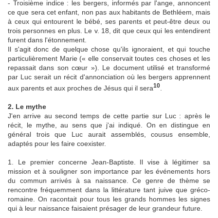
- Troisième indice : les bergers, informés par l'ange, annoncent
ce que sera cet enfant, non pas aux habitants de Bethléem, mais
à ceux qui entourent le bébé, ses parents et peut-être deux ou
trois personnes en plus. Le v. 18, dit que ceux qui les entendirent
furent dans l'étonnement.
Il s'agit donc de quelque chose qu'ils ignoraient, et qui touche
particulièrement Marie (« elle conservait toutes ces choses et les
repassait dans son c
œur
»). Le document utilisé et transformé
par Luc serait un récit d'annonciation où les bergers apprennent
10
aux parents et aux proches de Jésus qui il sera
.
2. Le mythe
J'en arrive au second temps de cette partie sur Luc : après le
récit, le mythe, au sens que j'ai indiqué. On en distingue en
général trois que Luc aurait assemblés, cousus ensemble,
adaptés pour les faire coexister.
1. Le premier concerne Jean-Baptiste. Il vise à légitimer sa
mission et à souligner son importance par les événements hors
du commun arrivés à sa naissance. Ce genre de thème se
rencontre fréquemment dans la littérature tant juive que gréco-
romaine. On racontait pour tous les grands hommes les signes
qui à leur naissance faisaient présager de leur grandeur future.