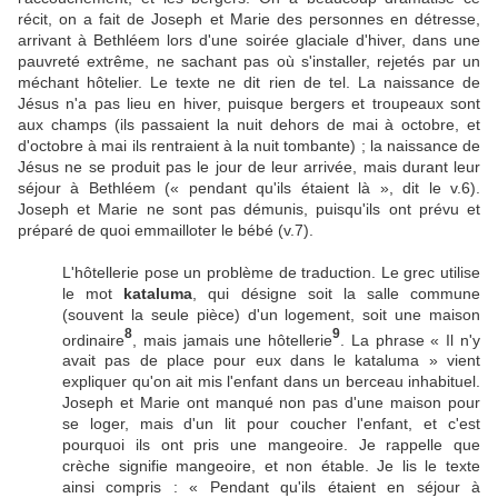
récit, on a fait de Joseph et Marie des personnes en détresse,
arrivant à Bethléem lors d'une soirée glaciale d'hiver, dans une
pauvreté extrême, ne sachant pas où s'installer, rejetés par un
méchant hôtelier. Le texte ne dit rien de tel. La naissance de
Jésus n'a pas lieu en hiver, puisque bergers et troupeaux sont
aux champs (ils passaient la nuit dehors de mai à octobre, et
d'octobre à mai ils rentraient à la nuit tombante) ; la naissance de
Jésus ne se produit pas le jour de leur arrivée, mais durant leur
séjour à Bethléem (« pendant qu'ils étaient là », dit le v.6).
Joseph et Marie ne sont pas démunis, puisqu'ils ont prévu et
préparé de quoi emmailloter le bébé (v.7).
L'hôtellerie pose un problème de traduction. Le grec utilise
le mot
kataluma
, qui désigne soit la salle commune
(souvent la seule pièce) d'un logement, soit une maison
8
9
ordinaire
, mais jamais une hôtellerie
. La phrase « Il n'y
avait pas de place pour eux dans le kataluma » vient
expliquer qu'on ait mis l'enfant dans un berceau inhabituel.
Joseph et Marie ont manqué non pas d'une maison pour
se loger, mais d'un lit pour coucher l'enfant, et c'est
pourquoi ils ont pris une mangeoire. Je rappelle que
crèche signifie mangeoire, et non étable. Je lis le texte
ainsi compris : « Pendant qu'ils étaient en séjour à