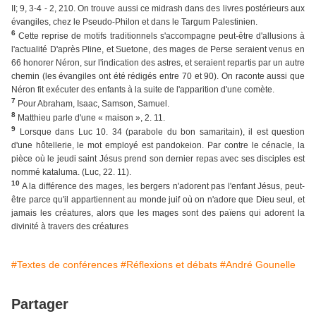
II; 9, 3-4 - 2, 210. On trouve aussi ce midrash dans des livres postérieurs aux
évangiles, chez le Pseudo-Philon et dans le Targum Palestinien.
6
Cette reprise de motifs traditionnels s'accompagne peut-être d'allusions à
l'actualité D'après Pline, et Suetone, des mages de Perse seraient venus en
66 honorer Néron, sur l'indication des astres, et seraient repartis par un autre
chemin (les évangiles ont été rédigés entre 70 et 90). On raconte aussi que
Néron fit exécuter des enfants à la suite de l'apparition d'une comète.
7
Pour Abraham, Isaac, Samson, Samuel.
8
Matthieu parle d'une « maison », 2. 11.
9
Lorsque dans Luc 10. 34 (parabole du bon samaritain), il est question
d'une hôtellerie, le mot employé est pandokeion. Par contre le cénacle, la
pièce où le jeudi saint Jésus prend son dernier repas avec ses disciples est
nommé kataluma. (Luc, 22. 11).
10
A la différence des mages, les bergers n'adorent pas l'enfant Jésus, peut-
être parce qu'il appartiennent au monde juif où on n'adore que Dieu seul, et
jamais les créatures, alors que les mages sont des païens qui adorent la
divinité à travers des créatures
#Textes de conférences
#Réflexions et débats
#André Gounelle
Partager