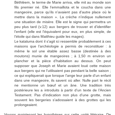
Béthléem, le terme de Marie arriva, elle mit au monde son
fils premier né. Elle l'emmaillota et le coucha dans une
mangeoire, parce qu'ils n'avaient pas d'autre place où le
mettre dans la maison ». La crèche n'indique nullement
une situation de misère. Elle est le signe qui permettra un
peu plus tard (v.12) aux bergers de trouver et d'identifier
l'enfant (elle est l'équivalent pour eux, en plus simple, de
l'étoile qui dans Matthieu guide les mages).
Le kataluma dont il s'agit ici ressemble probablement à ces
maisons que l'archéologie a permis de reconstituer : à
même le sol une étable assez basse (destinée à des
moutons) munie de mangeoires ; à 1,50 m environ un
plancher et la pièce d'habitation au dessus. On peut
supposer que Joseph et Marie avaient loué cette maison
aux bergers qui ne l'utilisaient pas pendant la belle saison ;
ce qui expliquerait que lorsque l'ange leur parle d'un enfant
dans une mangeoire, ils savent où aller. Nulle part le récit
ne mentionne un
bœuf et un âne. Une tradition très
postérieure les a introduits à partir d'un texte de l'Ancien
Testament. Pas d'indication non plus d'une grotte, mais
souvent les bergeries s'adossaient à des grottes qui les
prolongeaient.
Voyons maintenant les hypothèses sur cette unité littéraire. De