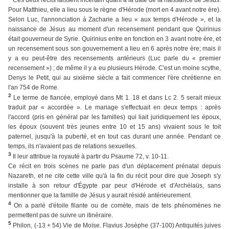
Pour Matthieu, elle a lieu sous le règne d'Hérode (mort en 4 avant notre ère).
Selon Luc, l'annonciation à Zacharie a lieu « aux temps d'Hérode », et la
naissance de Jésus au moment d'un recensement pendant que Quirinius
était gouverneur de Syrie. Quirinius entre en fonction en 3 avant notre ère, et
un recensement sous son gouvernement a lieu en 6 après notre ère; mais il
y a eu peut-être des recensements antérieurs (Luc parle du « premier
recensement ») ; de même il y a eu plusieurs Hérode. C'est un moine scythe,
Denys le Petit, qui au sixième siècle a fait commencer l'ère chrétienne en
l'an 754 de Rome.
2
Le terme de fiancée, employé dans Mt 1. 18 et dans Lc 2. 5 serait mieux
traduit par « accordée ». Le mariage s'effectuait en deux temps : après
l'accord (pris en général par les familles) qui liait juridiquement les époux,
les époux (souvent très jeunes entre 10 et 15 ans) vivaient sous le toit
paternel, jusqu'à la puberté, et en tout cas durant une année. Pendant ce
temps, ils n'avaient pas de relations sexuelles.
3
Il leur attribue la royauté à partir du Psaume 72, v. 10-11.
Ce récit en trois scènes ne parle pas d'un déplacement prénatal depuis
Nazareth, et ne cite cette ville qu'à la fin du récit pour dire que Joseph s'y
installe à son retour d'Égypte par peur d'Hérode et d'Archélaüs, sans
mentionner que la famille de Jésus y aurait résidé antérieurement.
4
On a parlé d'étoile filante ou de comète, mais de tels phénomènes ne
permettent pas de suivre un itinéraire.
5
Philon, (-13 + 54) Vie de Moïse. Flavius Josèphe (37-100) Antiquités juives