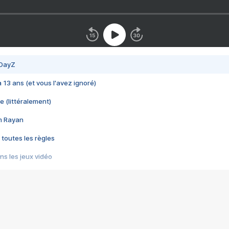
 DayZ
 a 13 ans (et vous l'avez ignoré)
e (littéralement)
im Rayan
 toutes les règles
s les jeux vidéo
us choquant de Rockstar ? - Le scandale BULLY
e plus moche de Steam
du RÊVE tourne au CAUCHEMAR