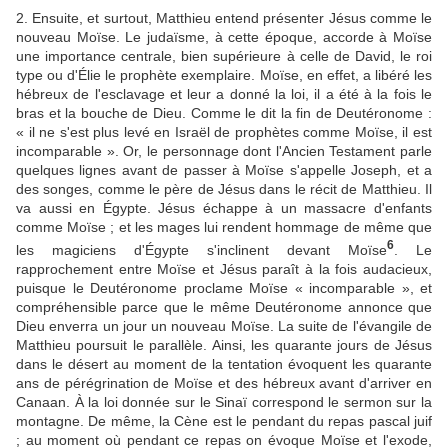
2. Ensuite, et surtout, Matthieu entend présenter Jésus comme le
nouveau Moïse. Le judaïsme, à cette époque, accorde à Moïse
une importance centrale, bien supérieure à celle de David, le roi
type ou d'Élie le prophète exemplaire. Moïse, en effet, a libéré les
hébreux de l'esclavage et leur a donné la loi, il a été à la fois le
bras et la bouche de Dieu. Comme le dit la fin de Deutéronome :
« il ne s'est plus levé en Israël de prophètes comme Moïse, il est
incomparable ». Or, le personnage dont l'Ancien Testament parle
quelques lignes avant de passer à Moïse s'appelle Joseph, et a
des songes, comme le père de Jésus dans le récit de Matthieu. Il
va aussi en Égypte. Jésus échappe à un massacre d'enfants
comme Moïse ; et les mages lui rendent hommage de même que
6
les magiciens d'Égypte s'inclinent devant Moïse
. Le
rapprochement entre Moïse et Jésus paraît à la fois audacieux,
puisque le Deutéronome proclame Moïse « incomparable », et
compréhensible parce que le même Deutéronome annonce que
Dieu enverra un jour un nouveau Moïse. La suite de l'évangile de
Matthieu poursuit le parallèle. Ainsi, les quarante jours de Jésus
dans le désert au moment de la tentation évoquent les quarante
ans de pérégrination de Moïse et des hébreux avant d'arriver en
Canaan. À la loi donnée sur le Sinaï correspond le sermon sur la
montagne. De même, la Cène est le pendant du repas pascal juif
; au moment où pendant ce repas on évoque Moïse et l'exode,