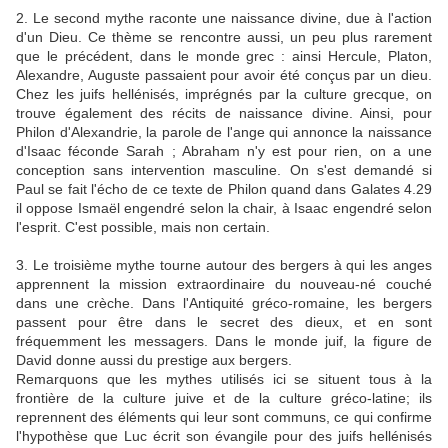
2. Le second mythe raconte une naissance divine, due à l'action
d'un Dieu. Ce thème se rencontre aussi, un peu plus rarement
que le précédent, dans le monde grec : ainsi Hercule, Platon,
Alexandre, Auguste passaient pour avoir été conçus par un dieu.
Chez les juifs hellénisés, imprégnés par la culture grecque, on
trouve également des récits de naissance divine. Ainsi, pour
Philon d'Alexandrie, la parole de l'ange qui annonce la naissance
d'Isaac féconde Sarah ; Abraham n'y est pour rien, on a une
conception sans intervention masculine. On s'est demandé si
Paul se fait l'écho de ce texte de Philon quand dans Galates 4.29
il oppose Ismaël engendré selon la chair, à Isaac engendré selon
l'esprit. C'est possible, mais non certain.
3. Le troisième mythe tourne autour des bergers à qui les anges
apprennent la mission extraordinaire du nouveau-né couché
dans une crèche. Dans l'Antiquité gréco-romaine, les bergers
passent pour être dans le secret des dieux, et en sont
fréquemment les messagers. Dans le monde juif, la figure de
David donne aussi du prestige aux bergers.
Remarquons que les mythes utilisés ici se situent tous à la
frontière de la culture juive et de la culture gréco-latine; ils
reprennent des éléments qui leur sont communs, ce qui confirme
l'hypothèse que Luc écrit son évangile pour des juifs hellénisés