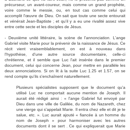
précurseur, un avant-coureur, mais comme un grand prophète,
voire comme le messie, ou, en tout cas comme celui qui
accomplit l'œuvre de Dieu. On sait que toute une secte entourait
et vénérait Jean-Baptiste ; et qu'il y a eu une rivalité assez vive
entre cette secte et les disciples de Jésus.
- Deuxième unité littéraire, la scène de l'annonciation. L'ange
Gabriel visite Marie pour la prévenir de la naissance de Jésus. Ce
récit vient vraisemblablement, on est à nouveau dans
l'hypothèse, d'une autre source documentaire, celle-ci
chrétienne, et il semble que Luc l'ait insérée dans le premier
document, celui qui concerne Jean, pour mettre en parallèle les
deux annonciations. Si on lit à la suite Luc 1.25 et 1.57, on se
rend compte qu'ils s'enchaînent naturellement.
Plusieurs spécialistes supposent que le document qu'a
utilisé Luc ne comportait aucune mention de Joseph. Il
aurait été rédigé ainsi : « l'ange Gabriel fut envoyé par
Dieu dans une ville de Galilée, du nom de Nazareth, chez
une vierge qui s'appelait Marie. Il entra chez elle et dit je te
salue, etc. ». Luc aurait ajouté « fiancée à un homme du
nom de Joseph » pour harmoniser avec les autres
documents dont il se sert . Ce qui expliquerait que Marie