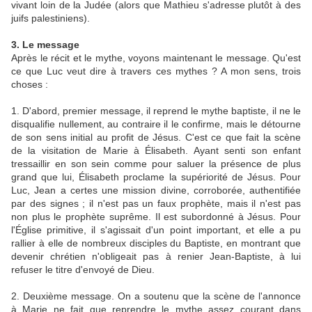
vivant loin de la Judée (alors que Mathieu s'adresse plutôt à des
juifs palestiniens).
3. Le message
Après le récit et le mythe, voyons maintenant le message. Qu'est
ce que Luc veut dire à travers ces mythes ? A mon sens, trois
choses :
1. D'abord, premier message, il reprend le mythe baptiste, il ne le
disqualifie nullement, au contraire il le confirme, mais le détourne
de son sens initial au profit de Jésus. C'est ce que fait la scène
de la visitation de Marie à Élisabeth. Ayant senti son enfant
tressaillir en son sein comme pour saluer la présence de plus
grand que lui, Élisabeth proclame la supériorité de Jésus. Pour
Luc, Jean a certes une mission divine, corroborée, authentifiée
par des signes ; il n'est pas un faux prophète, mais il n'est pas
non plus le prophète suprême. Il est subordonné à Jésus. Pour
l'Église primitive, il s'agissait d'un point important, et elle a pu
rallier à elle de nombreux disciples du Baptiste, en montrant que
devenir chrétien n'obligeait pas à renier Jean-Baptiste, à lui
refuser le titre d'envoyé de Dieu.
2. Deuxième message. On a soutenu que la scène de l'annonce
à Marie ne fait que reprendre le mythe assez courant dans