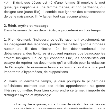
4.4 ; il écrit que Jésus est né d'une femme (il emploie le mot
gune, qui s'applique à une femme mariée, et non parthenos, qui
désigne une jeune fille). Il semble tout ignorer des circonstances
de cette naissance. Il n'y fait en tout cas aucune allusion.
2. Récit, mythe et message
Dans l'examen de ces deux récits, je procéderai en trois temps.
1. Premièrement, j'indiquerai ce qu'ils racontent exactement, en
les dégageant des légendes, parfois très belles, qu'on a brodées
autour au fil des siècles. Je les désencombrerai, les
débarrasserai des fioritures si souvent reprises que beaucoup les
croient bibliques. En ce qui concerne Luc, les spécialistes ont
essayé de repérer les documents qu'il a utilisés pour la rédaction
de l'évangile. Je résumerai leurs conclusions où il y a une part
importante d'hypothèses, de suppositions.
2. Dans un deuxième temps, je dirai pourquoi la plupart des
spécialistes estiment que ces récits appartiennent au genre
littéraire du mythe. Pour bien comprendre ce terme, il importe de
distinguer mythe et mythologie.
•
Le mythe
exprime, sous forme de récits, des vérités ou
des réalités qui ne relèvent pas du savoir ordinaire. Il nous