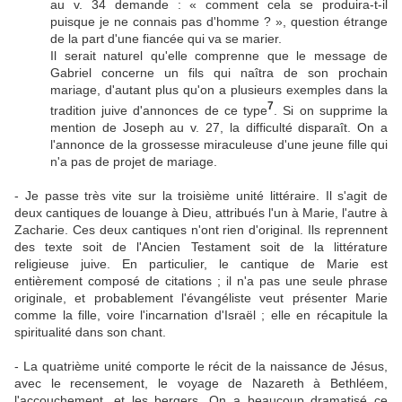
au v. 34 demande : « comment cela se produira-t-il
puisque je ne connais pas d'homme ? », question étrange
de la part d'une fiancée qui va se marier.
Il serait naturel qu'elle comprenne que le message de
Gabriel concerne un fils qui naîtra de son prochain
mariage, d'autant plus qu'on a plusieurs exemples dans la
7
tradition juive d'annonces de ce type
. Si on supprime la
mention de Joseph au v. 27, la difficulté disparaît. On a
l'annonce de la grossesse miraculeuse d'une jeune fille qui
n'a pas de projet de mariage.
- Je passe très vite sur la troisième unité littéraire. Il s'agit de
deux cantiques de louange à Dieu, attribués l'un à Marie, l'autre à
Zacharie. Ces deux cantiques n'ont rien d'original. Ils reprennent
des texte soit de l'Ancien Testament soit de la littérature
religieuse juive. En particulier, le cantique de Marie est
entièrement composé de citations ; il n'a pas une seule phrase
originale, et probablement l'évangéliste veut présenter Marie
comme la fille, voire l'incarnation d'Israël ; elle en récapitule la
spiritualité dans son chant.
- La quatrième unité comporte le récit de la naissance de Jésus,
avec le recensement, le voyage de Nazareth à Bethléem,
l'accouchement, et les bergers. On a beaucoup dramatisé ce