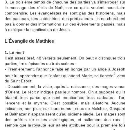
3. Le troisième temps de chacune des parties va s'interroger sur
le message des récits de Noël, sur ce qu'ils veulent nous faire
comprendre. Les évangélistes ne sont pas des historiens, mais
des pasteurs, des catéchètes, des prédicateurs. Ils ne cherchent
pas à donner des informations sur des événements passés, mais
à expliquer la signification de Jésus.
L'Évangile de Matthieu
1. Le récit
Il est assez bref, 48 versets seulement. On peut y distinguer trois
parties, trois épisodes ou trois scènes :
- Premièrement, l'annonce faite en songe par un ange à Joseph
2
pour lui apprendre que l'enfant qu'attend Marie, sa fiancée
vient
du Saint Esprit.
- Deuxièmement, la visite, après la naissance, des mages venus
d'Orient. Le récit n'indique pas leur nombre. On a supposé qu'ils
étaient trois parce que sont mentionnés trois cadeaux : l'or,
l'encens et la myrrhe. C'est possible, mais aléatoire. Aucune
indication, non plus, sur leurs noms ; ceux de Melchior, Gaspard
et Balthazar n'apparaissent qu'au sixième siècle. Les mages sont
des prêtres de cultes astrologiques, et nullement des rois. Il
semble que la royauté leur ait été attribuée pour la première fois