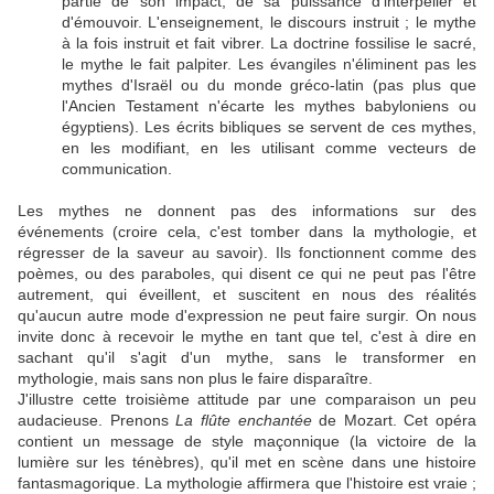
partie de son impact, de sa puissance d'interpeller et
d'émouvoir. L'enseignement, le discours instruit ; le mythe
à la fois instruit et fait vibrer. La doctrine fossilise le sacré,
le mythe le fait palpiter. Les évangiles n'éliminent pas les
mythes d'Israël ou du monde gréco-latin (pas plus que
l'Ancien Testament n'écarte les mythes babyloniens ou
égyptiens). Les écrits bibliques se servent de ces mythes,
en les modifiant, en les utilisant comme vecteurs de
communication.
Les mythes ne donnent pas des informations sur des
événements (croire cela, c'est tomber dans la mythologie, et
régresser de la saveur au savoir). Ils fonctionnent comme des
poèmes, ou des paraboles, qui disent ce qui ne peut pas l'être
autrement, qui éveillent, et suscitent en nous des réalités
qu'aucun autre mode d'expression ne peut faire surgir. On nous
invite donc à recevoir le mythe en tant que tel, c'est à dire en
sachant qu'il s'agit d'un mythe, sans le transformer en
mythologie, mais sans non plus le faire disparaître.
J'illustre cette troisième attitude par une comparaison un peu
audacieuse. Prenons
La flûte enchantée
de Mozart. Cet opéra
contient un message de style maçonnique (la victoire de la
lumière sur les ténèbres), qu'il met en scène dans une histoire
fantasmagorique. La mythologie affirmera que l'histoire est vraie ;