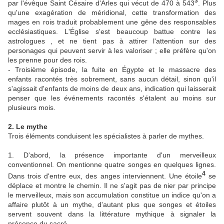
3
par l'évêque Saint Césaire d'Arles qui vécut de 470 à 543
. Plus
qu'une exagération de méridional, cette transformation des
mages en rois traduit probablement une gêne des responsables
ecclésiastiques. L'Église s'est beaucoup battue contre les
astrologues , et ne tient pas à attirer l'attention sur des
personages qui peuvent servir à les valoriser ; elle préfère qu'on
les prenne pour des rois.
- Troisième épisode, la fuite en Égypte et le massacre des
enfants racontés très sobrement, sans aucun détail, sinon qu'il
s'agissait d'enfants de moins de deux ans, indication qui laisserait
penser que les événements racontés s'étalent au moins sur
plusieurs mois.
2. Le mythe
Trois éléments conduisent les spécialistes à parler de mythes.
1. D'abord, la présence importante d'un merveilleux
conventionnel. On mentionne quatre songes en quelques lignes.
4
Dans trois d'entre eux, des anges interviennent. Une étoile
se
déplace et montre le chemin. Il ne s'agit pas de nier par principe
le merveilleux, mais son accumulation constitue un indice qu'on a
affaire plutôt à un mythe, d'autant plus que songes et étoiles
servent souvent dans la littérature mythique à signaler la
présence du sacré.