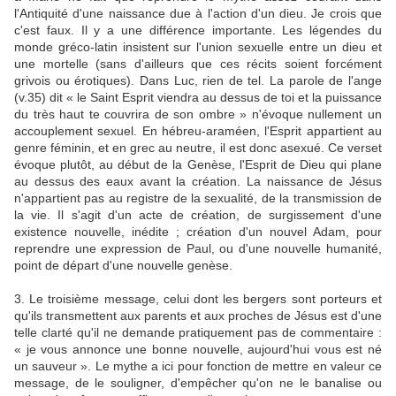
l'Antiquité d'une naissance due à l'action d'un dieu. Je crois que
c'est faux. Il y a une différence importante. Les légendes du
monde gréco-latin insistent sur l'union sexuelle entre un dieu et
une mortelle (sans d'ailleurs que ces récits soient forcément
grivois ou érotiques). Dans Luc, rien de tel. La parole de l'ange
(v.35) dit « le Saint Esprit viendra au dessus de toi et la puissance
du très haut te couvrira de son ombre » n'évoque nullement un
accouplement sexuel. En hébreu-araméen, l'Esprit appartient au
genre féminin, et en grec au neutre, il est donc asexué. Ce verset
évoque plutôt, au début de la Genèse, l'Esprit de Dieu qui plane
au dessus des eaux avant la création. La naissance de Jésus
n'appartient pas au registre de la sexualité, de la transmission de
la vie. Il s'agit d'un acte de création, de surgissement d'une
existence nouvelle, inédite ; création d'un nouvel Adam, pour
reprendre une expression de Paul, ou d'une nouvelle humanité,
point de départ d'une nouvelle genèse.
3. Le troisième message, celui dont les bergers sont porteurs et
qu'ils transmettent aux parents et aux proches de Jésus est d'une
telle clarté qu'il ne demande pratiquement pas de commentaire :
« je vous annonce une bonne nouvelle, aujourd'hui vous est né
un sauveur ». Le mythe a ici pour fonction de mettre en valeur ce
message, de le souligner, d'empêcher qu'on ne le banalise ou