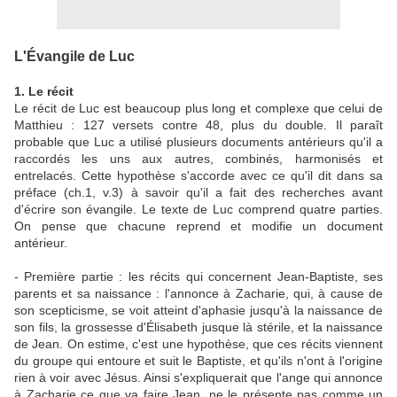
L'Évangile de Luc
1. Le récit
Le récit de Luc est beaucoup plus long et complexe que celui de
Matthieu : 127 versets contre 48, plus du double. Il paraît
probable que Luc a utilisé plusieurs documents antérieurs qu'il a
raccordés les uns aux autres, combinés, harmonisés et
entrelacés. Cette hypothèse s'accorde avec ce qu'il dit dans sa
préface (ch.1, v.3) à savoir qu'il a fait des recherches avant
d'écrire son évangile. Le texte de Luc comprend quatre parties.
On pense que chacune reprend et modifie un document
antérieur.
- Première partie : les récits qui concernent Jean-Baptiste, ses
parents et sa naissance : l'annonce à Zacharie, qui, à cause de
son scepticisme, se voit atteint d'aphasie jusqu'à la naissance de
son fils, la grossesse d'Élisabeth jusque là stérile, et la naissance
de Jean. On estime, c'est une hypothèse, que ces récits viennent
du groupe qui entoure et suit le Baptiste, et qu'ils n'ont à l'origine
rien à voir avec Jésus. Ainsi s'expliquerait que l'ange qui annonce
à Zacharie ce que va faire Jean, ne le présente pas comme un