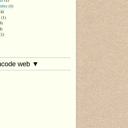
re
(1)
mbre
(1)
4)
(1)
3)
4)
(1)
hcode web ▼