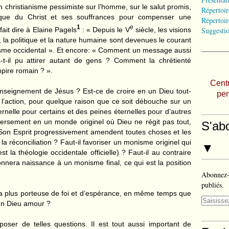
 christianisme pessimiste sur l’homme, sur le salut promis,
Répertoir
ysique du Christ et ses souffrances pour compenser une
Répertoir
1
e
fait dire à Elaine Pagels
: « Depuis le V
siècle, les visions
Suggestio
, la politique et la nature humaine sont devenues le courant
isme occidental ». Et encore: « Comment un message aussi
-t-il pu attirer autant de gens ? Comment la chrétienté
Empire romain ? ».
Centr
l’enseignement de Jésus ? Est-ce de croire en un Dieu tout-
pen
 l’action, pour quelque raison que ce soit débouche sur un
ernelle pour certains et des peines éternelles pour d’autres
nversement en un monde originel où Dieu ne régit pas tout,
S'ab
Son Esprit progressivement amendent toutes choses et les
la réconciliation ? Faut-il favoriser un monisme originel qui
▼
 la théologie occidentale officielle) ? Faut-il au contraire
 donnera naissance à un monisme final, ce qui est la position
Abonnez-v
publiés.
la plus porteuse de foi et d’espérance, en même temps que
’un Dieu amour ?
oser de telles questions. Il est tout aussi important de