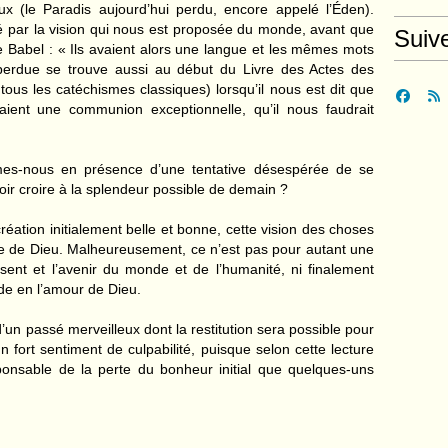
ux (le Paradis aujourd’hui perdu, encore appelé l’Éden).
é par la vision qui nous est proposée du monde, avant que
Suiv
 Babel : « Ils avaient alors une langue et les mêmes mots
 perdue se trouve aussi au début du Livre des Actes des
 tous les catéchismes classiques) lorsqu’il nous est dit que
ivaient une communion exceptionnelle, qu’il nous faudrait
mmes-nous en présence d’une tentative désespérée de se
oir croire à la splendeur possible de demain ?
éation initialement belle et bonne, cette vision des choses
ire de Dieu. Malheureusement, ce n’est pas pour autant une
ésent et l’avenir du monde et de l’humanité, ni finalement
de en l’amour de Dieu.
 d’un passé merveilleux dont la restitution sera possible pour
n fort sentiment de culpabilité, puisque selon cette lecture
sponsable de la perte du bonheur initial que quelques-uns