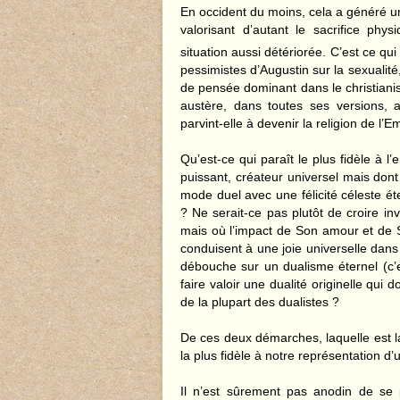
En occident du moins, cela a généré un
valorisant d’autant le sacrifice ph
situation aussi détériorée. C’est ce qui 
pessimistes d’Augustin sur la sexualité
de pensée dominant dans le christian
austère, dans toutes ses versions, a
parvint-elle à devenir la religion de l’
Qu’est-ce qui paraît le plus fidèle à 
puissant, créateur universel mais dont
mode duel avec une félicité céleste ét
? Ne serait-ce pas plutôt de croire i
mais où l’impact de Son amour et de 
conduisent à une joie universelle dans 
débouche sur un dualisme éternel (c’est
faire valoir une dualité originelle qui
de la plupart des dualistes ?
De ces deux démarches, laquelle est 
la plus fidèle à notre représentation d
Il n’est sûrement pas anodin de se p