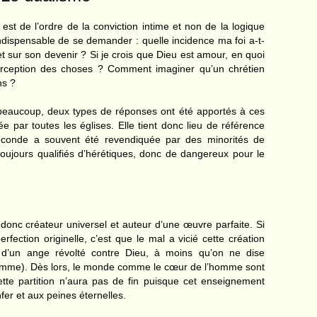
le est de l’ordre de la conviction intime et non de la logique
 indispensable de se demander : quelle incidence ma foi a-t-
 sur son devenir ? Si je crois que Dieu est amour, en quoi
perception des choses ? Comment imaginer qu’un chrétien
ns ?
 beaucoup, deux types de réponses ont été apportés à ces
ée par toutes les églises. Elle tient donc lieu de référence
seconde a souvent été revendiquée par des minorités de
oujours qualifiés d’hérétiques, donc de dangereux pour le
t donc créateur universel et auteur d’une œuvre parfaite. Si
erfection originelle, c’est que le mal a vicié cette création
 d’un ange révolté contre Dieu, à moins qu’on ne dise
homme). Dès lors, le monde comme le cœur de l’homme sont
ette partition n’aura pas de fin puisque cet enseignement
enfer et aux peines éternelles.