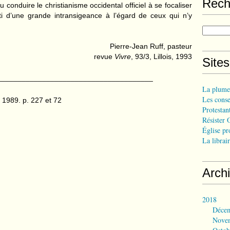
Rech
u conduire le christianisme occidental officiel à se focaliser
i d’une grande intransigeance à l’égard de ceux qui n’y
Pierre-Jean Ruff, pasteur
revue
Vivre
, 93/3, Lillois, 1993
Site
______________________________________
La plume
Les consei
 1989. p. 227 et 72
Protestant
Résister 
Église pr
La librair
Arch
2018
Déce
Nove