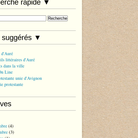
erche rapide ▼
s suggérés ▼
 d'Auré
ls littéraires d'Auré
s dans la ville
On Line
otestante unie d'Avignon
ie protestante
ives
mbre
(4)
mbre
(3)