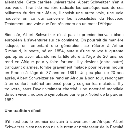
allemande. Cette carrière universitaire, Albert Schweitzer n'en a
pas voulu. Tirant de manière radicale les conséquences de ses
brillantes études sur Jésus, il choisit une autre voie, une voie
nouvelle en ce qui concerne les spécialistes du Nouveau
Testament, une voie que l'on résumera en un mot : l'Afrique.
Bien sûr, Albert Schweitzer n'est pas le premier écrivain blanc
européen à s'aventurer sur ce continent. On pourrait de manière
ludique, en remontant une génération, se référer à Arthur
Rimbaud, le poète, né en 1854, auteur d'une œuvre fulgurante
qui, après avoir abandonné la littérature à l'âge de 20 ans, se
rend en Afrique pour y faire fortune. Il y devient (entre autre)
trafiquant d'armes, tombe gravement malade pour revenir mourir
en France à l'âge de 37 ans en 1891. Un peu plus de 20 ans
après, Albert Schweitzer se rend en Afrique à son tour, renonçant
à un confort matériel annoncé pour y soigner les malades. Il y
trouvera, sans l'avoir vraiment cherché, une notoriété mondiale
de son vivant, notoriété symbolisée par le prix Nobel de la paix en
1952.
Une tradition d'exil
S'il n'est pas le premier écrivain à s'aventurer en Afrique, Albert
Schweitzer n'est pas non plus le premier professeur de la Faculté