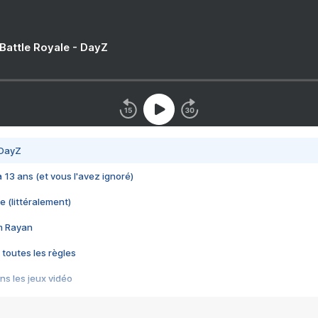
 Battle Royale - DayZ
 DayZ
 a 13 ans (et vous l'avez ignoré)
e (littéralement)
im Rayan
 toutes les règles
s les jeux vidéo
us choquant de Rockstar ? - Le scandale BULLY