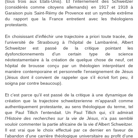
(tous trois aux États-Unis). Et l'internement des Schweitzer
(considérés comme citoyens allemands) en 1917 et 1918 à
Garaison puis Saint-Rémy de Provence est un symbole extrême
du rapport que la France entretient avec les théologiens
protestants.
En choisissant d'infléchir une trajectoire a priori toute tracée, de
l'université de Strasbourg à l'hôpital de Lambaréné, Albert
Schweitzer est passé de la critique pointant les
dysfonctionnements d'un certain type de science
néotestamentaire à la création de quelque chose de neuf, cet
hôpital de brousse conçu par un théologien interprétant de
manière contemporaine et personnelle l'enseignement de Jésus
(Jésus dont il convient de rappeler que s'il écrivit fort peu, il
soigna par contre beaucoup).
Et c'est parce qu'il est passé de la critique à une dynamique de
création que la trajectoire schweitzerienne m'apparaît comme
authentiquement protestante, au sens théologique du terme, tel
que Paul Tillich l'entendait. Un Paul Tillich qui, s'il admirait
l'Histoire des recherches sur la vie de Jésus
, n'a pas semblé
vouloir commenter la partie africaine de la vie d'Albert Schweitzer.
Il est vrai que le choix effectué par ce dernier en faveur de
l'abandon d'une carrière théologique universitaire au profit d'une