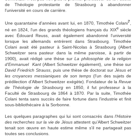
de Théologie protestante de Strasbourg à abandonner
l'université en cours de carrière.
7
Une quarantaine d'années avant lui, en 1870, Timothée Colani
,
e
né en 1824, l'un des grands théologiens français du XIX
siècle
avec Édouard Reuss, avait également abandonné l'université
lorsque les allemands entrèrent dans Strasbourg. Timothée
Colani avait été pasteur à Saint-Nicolas à Strasbourg (Albert
Schweitzer sera pasteur dans la même paroisse, à partir de
1900), avait rédigé une thèse sur
La philosophie de la religion
d'Emmanuel Kant
(Albert Schweitzer également), une thèse sur
David Friedrich Strauss
, puis une thèse de doctorat sur
Jésus et
les croyances messianiques de son temps
(l'un des sujets de
prédilection d'Albert Schweitzer exégète). Fondateur de la
Revue
de Théologie de Strasbourg
en 1850, il fut professeur à la
Faculté de Strasbourg de 1864 à 1870. Par la suite, Timothée
Colani tenta sans succès de faire fortune dans l'industrie et finit
sous-bibliothécaire à la Sorbonne.
Les quelques paragraphes qui lui sont consacrés dans
l'Histoire
des recherches sur la vie de Jésus
attestent qu'Albert Schweitzer
tenait son œuvre en haute estime même s'il ne partageait pas
toutes ses conclusions.