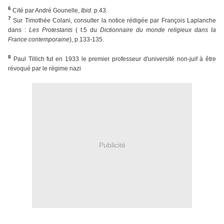
6
Cité par André Gounelle,
Ibid
. p.43.
7
Sur Timothée Colani, consulter la notice rédigée par François Laplanche
dans :
Les Protestants
( t.5 du
Dictionnaire du monde religieux dans la
France contemporaine
), p.133-135.
8
Paul Tillich fut en 1933 le premier professeur d'université non-juif à être
révoqué par le régime nazi
Publicité