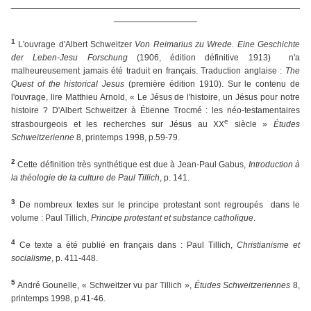
____________________________________________________
_______________
1
L'ouvrage d'Albert Schweitzer
Von Reimarius zu Wrede. Eine Geschichte
der Leben-Jesu Forschung
(1906, édition définitive 1913) n'a
malheureusement jamais été traduit en français. Traduction anglaise :
The
Quest of the historical Jesus
(première édition 1910). Sur le contenu de
l'ouvrage, lire Matthieu Arnold, « Le Jésus de l'histoire, un Jésus pour notre
histoire ? D'Albert Schweitzer à Étienne Trocmé : les néo-testamentaires
e
strasbourgeois et les recherches sur Jésus au XX
siècle »
É
tudes
Schweitzerienne
8, printemps 1998, p.59-79.
2
Cette définition très synthétique est due à Jean-Paul Gabus,
Introduction à
la théologie de la culture de Paul Tillich
, p. 141.
3
De nombreux textes sur le principe protestant sont regroupés dans le
volume : Paul Tillich,
Principe protestant et substance catholique
.
4
Ce texte a été publié en français dans : Paul Tillich,
Christianisme et
socialisme
, p. 411-448.
5
André Gounelle, « Schweitzer vu par Tillich »,
Études Schweitzeriennes
8,
printemps 1998, p.41-46.