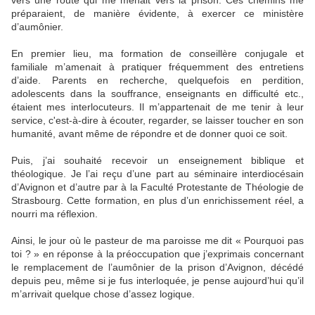
vers une route qui me menait vers la prison. Ces chemins me
préparaient, de manière évidente, à exercer ce ministère
d’aumônier.
En premier lieu, ma formation de conseillère conjugale et
familiale m’amenait à pratiquer fréquemment des entretiens
d’aide. Parents en recherche, quelquefois en perdition,
adolescents dans la souffrance, enseignants en difficulté etc.,
étaient mes interlocuteurs. Il m’appartenait de me tenir à leur
service, c'est-à-dire à écouter, regarder, se laisser toucher en son
humanité, avant même de répondre et de donner quoi ce soit.
Puis, j’ai souhaité recevoir un enseignement biblique et
théologique. Je l’ai reçu d’une part au séminaire interdiocésain
d’Avignon et d’autre par à la Faculté Protestante de Théologie de
Strasbourg. Cette formation, en plus d’un enrichissement réel, a
nourri ma réflexion.
Ainsi, le jour où le pasteur de ma paroisse me dit « Pourquoi pas
toi ? » en réponse à la préoccupation que j’exprimais concernant
le remplacement de l’aumônier de la prison d’Avignon, décédé
depuis peu, même si je fus interloquée, je pense aujourd’hui qu’il
m’arrivait quelque chose d’assez logique.