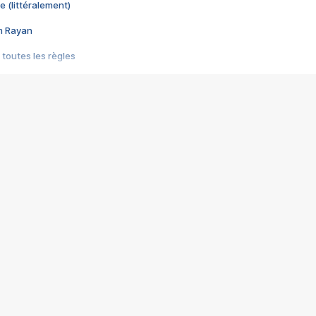
e (littéralement)
im Rayan
 toutes les règles
s les jeux vidéo
us choquant de Rockstar ? - Le scandale BULLY
e plus moche de Steam
du RÊVE tourne au CAUCHEMAR
pendant 8 heures
it… à tort
umiliés par un jeu vidéo
ire - Final Fantasy 8
ti un empire - Age of Empires
story DOFUS