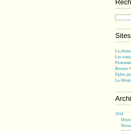
Rech
Site
La plume
Les consei
Protestant
Résister 
Église pr
La librair
Arch
2018
Déce
Nove