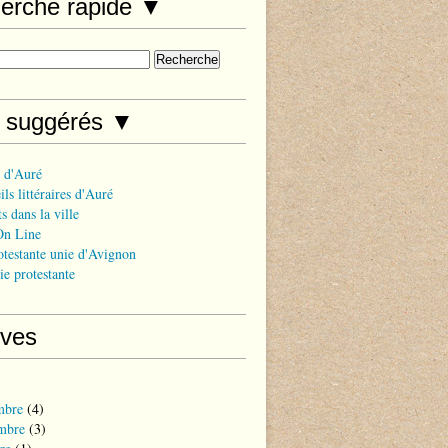
erche rapide ▼
s suggérés ▼
 d'Auré
ls littéraires d'Auré
s dans la ville
On Line
otestante unie d'Avignon
ie protestante
ives
mbre
(4)
mbre
(3)