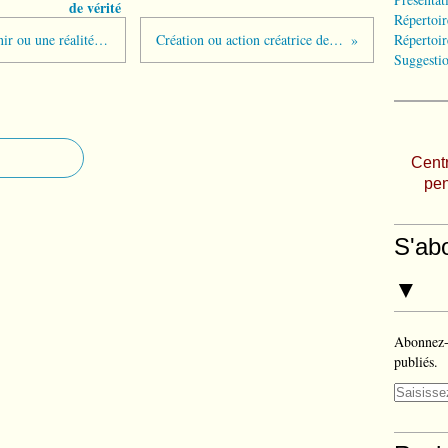
de vérité
Répertoir
Le Royaume de Dieu, une réalité à venir ou une réalité présente ?
Création ou action créatrice de Dieu ?
Répertoir
Suggestio
Centr
pen
S'ab
▼
Abonnez-v
publiés.