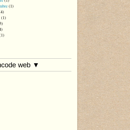
re
(1)
mbre
(1)
4)
(1)
3)
4)
(1)
hcode web ▼